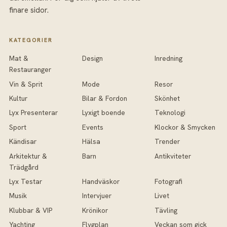
finare sidor.
KATEGORIER
Mat &
Design
Inredning
Restauranger
Vin & Sprit
Mode
Resor
Kultur
Bilar & Fordon
Skönhet
Lyx Presenterar
Lyxigt boende
Teknologi
Sport
Events
Klockor & Smycken
Kändisar
Hälsa
Trender
Arkitektur &
Barn
Antikviteter
Trädgård
Lyx Testar
Handväskor
Fotografi
Musik
Intervjuer
Livet
Klubbar & VIP
Krönikor
Tävling
Yachting
Flygplan
Veckan som gick