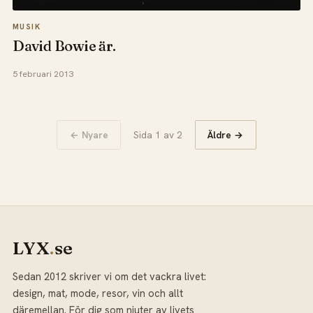
MUSIK
David Bowie är.
5 februari 2013
← Nyare
Sida 1 av 2
Äldre →
LYX
.
se
Sedan 2012 skriver vi om det vackra livet:
design, mat, mode, resor, vin och allt
däremellan. För dig som njuter av livets