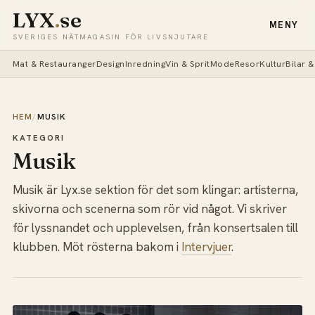
LYX
.
se
MENY
SVERIGES NÄTMAGASIN FÖR LIVSNJUTARE
Mat & Restauranger
Design
Inredning
Vin & Sprit
Mode
Resor
Kultur
Bilar 
HEM
/
MUSIK
KATEGORI
Musik
Musik är Lyx.se sektion för det som klingar: artisterna,
skivorna och scenerna som rör vid något. Vi skriver
för lyssnandet och upplevelsen, från konsertsalen till
klubben. Möt rösterna bakom i
Intervjuer
.