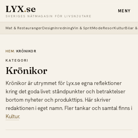
LYX
.
se
MENY
SVERIGES NÄTMAGASIN FÖR LIVSNJUTARE
Mat & Restauranger
Design
Inredning
Vin & Sprit
Mode
Resor
Kultur
Bilar 
HEM
/
KRÖNIKOR
KATEGORI
Krönikor
Krönikor är utrymmet för Lyx.se egna reflektioner
kring det goda livet: ståndpunkter och betraktelser
bortom nyheter och produkttips. Här skriver
redaktionen i eget namn. Fler tankar och samtal finns i
Kultur
.