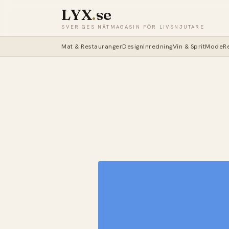
LYX
.
se
SVERIGES NÄTMAGASIN FÖR LIVSNJUTARE
Mat & Restauranger
Design
Inredning
Vin & Sprit
Mode
R