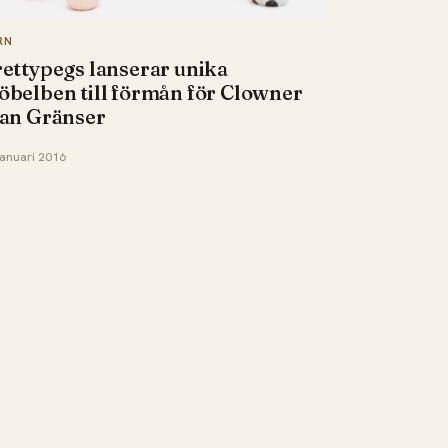
RN
ettypegs lanserar unika
belben till förmån för Clowner
tan Gränser
januari 2016