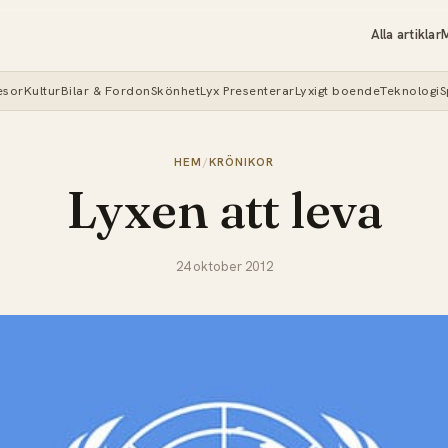
Alla artiklar
M
esor
Kultur
Bilar & Fordon
Skönhet
Lyx Presenterar
Lyxigt boende
Teknologi
S
HEM
/
KRÖNIKOR
Lyxen att leva
24 oktober 2012