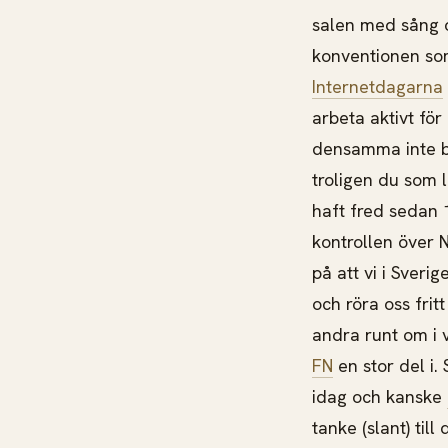
salen med sång o
konventionen som
Internetdagarna
arbeta aktivt för
densamma inte b
troligen du som l
haft fred sedan 
kontrollen över 
på att vi i Sveri
och röra oss frit
andra runt om i 
FN
en stor del i.
idag och kanske
tanke (slant) ti