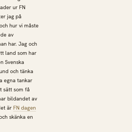
rader ur FN
er jag på
 och hur vi måste
nde av
an har. Jag och
 ett land som har
en Svenska
tund och tänka
nka egna tankar
tt sätt som få
ar bildandet av
det är
FN dagen
och skänka en