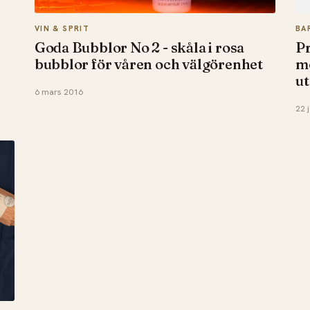
VIN & SPRIT
BA
Goda Bubblor No 2 - skåla i rosa
Pr
bubblor för våren och välgörenhet
mö
u
6 mars 2016
22 