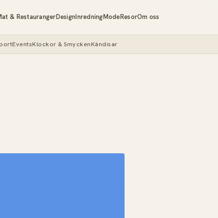
at & Restauranger
Design
Inredning
Mode
Resor
Om oss
port
Events
Klockor & Smycken
Kändisar