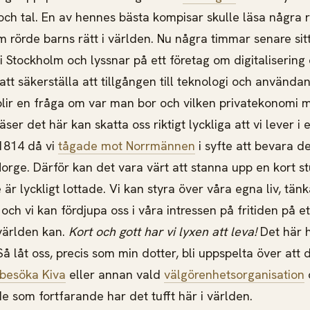
ch tal. En av hennes bästa kompisar skulle läsa några 
 rörde barns rätt i världen. Nu några timmar senare sitt
i Stockholm och lyssnar på ett företag om digitalisering
 att säkerställa att tillgången till teknologi och använda
lir en fråga om
var man bor och vilken privatekonomi m
äser det här kan skatta oss riktigt lyckliga att vi lever i
1814 då vi
tågade mot Norrmännen
i syfte att bevara d
Norge. Därför kan det vara värt att stanna upp en kort s
ge är lyckligt lottade. Vi kan styra över våra egna liv, tä
t och vi kan fördjupa oss i våra intressen på fritiden på e
världen kan.
Kort och gott har vi lyxen att leva!
Det här h
 Så låt oss, precis som min dotter, bli uppspelta över att 
besöka Kiva
eller annan vald
välgörenhetsorganisation
ll de som fortfarande har det tufft här i världen.