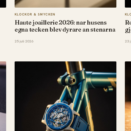
KLOCKOR & SMYCKEN
KL
Haute joaillerie 2026: nar husens
Ro
egna tecken blev dyrare an stenarna
gj
25 juli 2026
23 