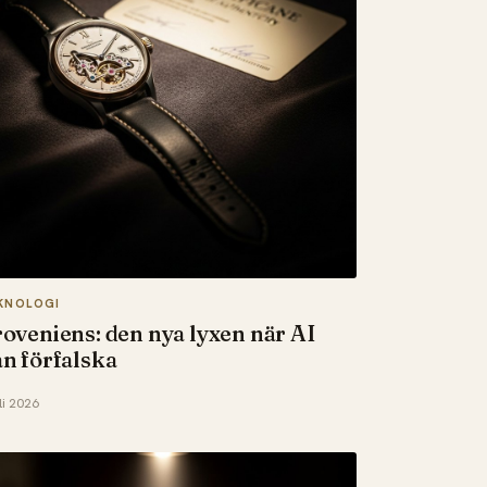
KNOLOGI
oveniens: den nya lyxen när AI
n förfalska
li 2026