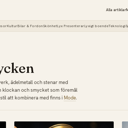
Alla artiklar
M
esor
Kultur
Bilar & Fordon
Skönhet
Lyx Presenterar
Lyxigt boende
Teknologi
S
ycken
erk, ädelmetall och stenar med
 om klockan och smycket som föremål
 stil att kombinera med finns i
Mode
.