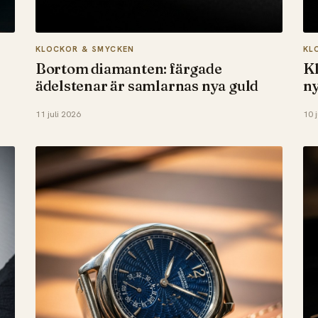
KLOCKOR & SMYCKEN
KL
Bortom diamanten: färgade
Kl
ädelstenar är samlarnas nya guld
ny
11 juli 2026
10 