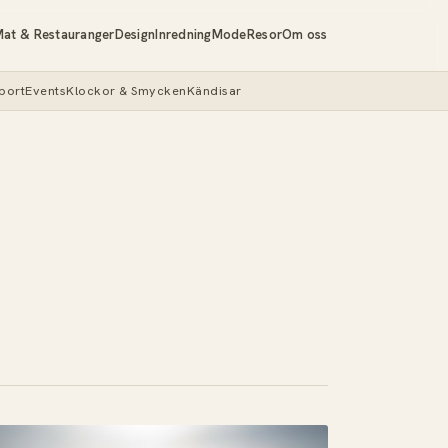
at & Restauranger
Design
Inredning
Mode
Resor
Om oss
port
Events
Klockor & Smycken
Kändisar