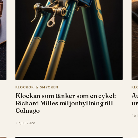
KLOCKOR & SMYCKEN
KL
Klockan som tänker som en cykel:
A
Richard Milles miljonhyllning till
ur
Colnago
16 
19 juli 2026