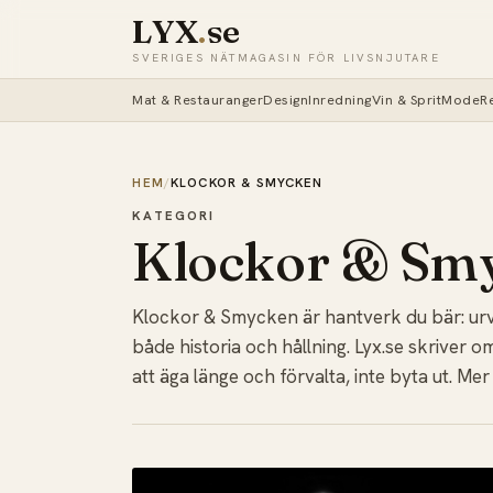
LYX
.
se
SVERIGES NÄTMAGASIN FÖR LIVSNJUTARE
Mat & Restauranger
Design
Inredning
Vin & Sprit
Mode
R
HEM
/
KLOCKOR & SMYCKEN
KATEGORI
Klockor & Sm
Klockor & Smycken är hantverk du bär: urv
både historia och hållning. Lyx.se skriver
att äga länge och förvalta, inte byta ut. Mer