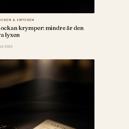
OCKOR & SMYCKEN
ockan krymper: mindre är den
a lyxen
juli 2026