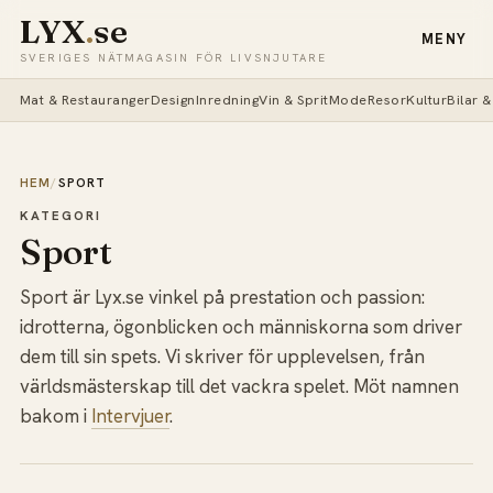
LYX
.
se
MENY
SVERIGES NÄTMAGASIN FÖR LIVSNJUTARE
Mat & Restauranger
Design
Inredning
Vin & Sprit
Mode
Resor
Kultur
Bilar 
HEM
/
SPORT
KATEGORI
Sport
Sport är Lyx.se vinkel på prestation och passion:
idrotterna, ögonblicken och människorna som driver
dem till sin spets. Vi skriver för upplevelsen, från
världsmästerskap till det vackra spelet. Möt namnen
bakom i
Intervjuer
.