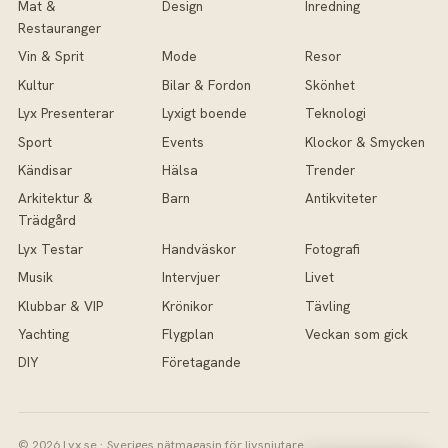
Mat &
Design
Inredning
Restauranger
Vin & Sprit
Mode
Resor
Kultur
Bilar & Fordon
Skönhet
Lyx Presenterar
Lyxigt boende
Teknologi
Sport
Events
Klockor & Smycken
Kändisar
Hälsa
Trender
Arkitektur &
Barn
Antikviteter
Trädgård
Lyx Testar
Handväskor
Fotografi
Musik
Intervjuer
Livet
Klubbar & VIP
Krönikor
Tävling
Yachting
Flygplan
Veckan som gick
DIY
Företagande
© 2026 Lyx.se · Sveriges nätmagasin för livsnjutare