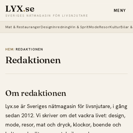
LYX
.
se
MENY
SVERIGES NÄTMAGASIN FÖR LIVSNJUTARE
Mat & Restauranger
Design
Inredning
Vin & Sprit
Mode
Resor
Kultur
Bilar 
HEM
/
REDAKTIONEN
Redaktionen
Om redaktionen
Lyx.se är Sveriges nätmagasin för livsnjutare, i gång
sedan 2012. Vi skriver om det vackra livet: design,
mode, resor, mat och dryck, klockor, boende och