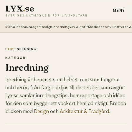
LYX
.
se
MENY
SVERIGES NÄTMAGASIN FÖR LIVSNJUTARE
Mat & Restauranger
Design
Inredning
Vin & Sprit
Mode
Resor
Kultur
Bilar 
HEM
/
INREDNING
KATEGORI
Inredning
Inredning är hemmet som helhet: rum som fungerar
och berör, från färg och ljus till de detaljer som avgör.
Lyx.se samlar inredningstips, hemreportage och idéer
för den som bygger ett vackert hem på riktigt. Bredda
blicken med
Design
och
Arkitektur & Trädgård
.