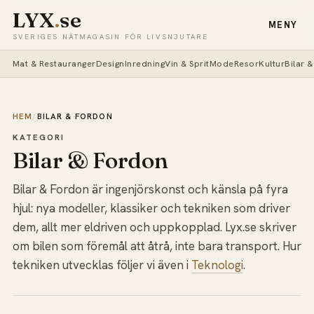
LYX
.
se
MENY
SVERIGES NÄTMAGASIN FÖR LIVSNJUTARE
Mat & Restauranger
Design
Inredning
Vin & Sprit
Mode
Resor
Kultur
Bilar 
HEM
/
BILAR & FORDON
KATEGORI
Bilar & Fordon
Bilar & Fordon är ingenjörskonst och känsla på fyra
hjul: nya modeller, klassiker och tekniken som driver
dem, allt mer eldriven och uppkopplad. Lyx.se skriver
om bilen som föremål att åtrå, inte bara transport. Hur
tekniken utvecklas följer vi även i
Teknologi
.