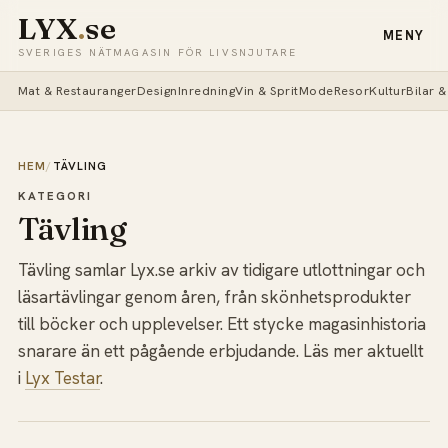
LYX
.
se
MENY
SVERIGES NÄTMAGASIN FÖR LIVSNJUTARE
Mat & Restauranger
Design
Inredning
Vin & Sprit
Mode
Resor
Kultur
Bilar 
HEM
/
TÄVLING
KATEGORI
Tävling
Tävling samlar Lyx.se arkiv av tidigare utlottningar och
läsartävlingar genom åren, från skönhetsprodukter
till böcker och upplevelser. Ett stycke magasinhistoria
snarare än ett pågående erbjudande. Läs mer aktuellt
i
Lyx Testar
.