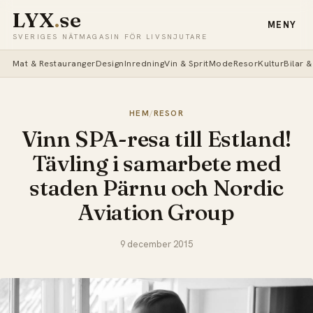
LYX
.
se
MENY
SVERIGES NÄTMAGASIN FÖR LIVSNJUTARE
Mat & Restauranger
Design
Inredning
Vin & Sprit
Mode
Resor
Kultur
Bilar 
HEM
/
RESOR
Vinn SPA-resa till Estland!
Tävling i samarbete med
staden Pärnu och Nordic
Aviation Group
9 december 2015