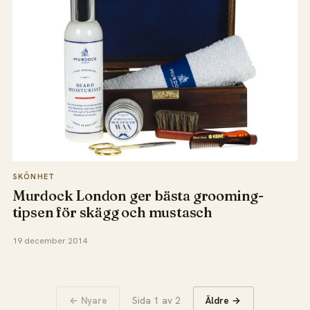
SKÖNHET
Murdock London ger bästa grooming-
tipsen för skägg och mustasch
19 december 2014
← Nyare
Sida 1 av 2
Äldre →