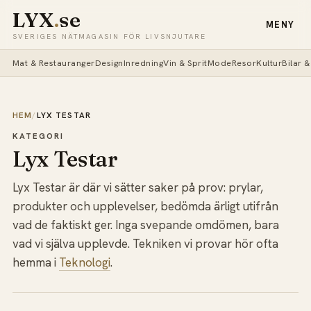
LYX
.
se
MENY
SVERIGES NÄTMAGASIN FÖR LIVSNJUTARE
Mat & Restauranger
Design
Inredning
Vin & Sprit
Mode
Resor
Kultur
Bilar 
HEM
/
LYX TESTAR
KATEGORI
Lyx Testar
Lyx Testar är där vi sätter saker på prov: prylar,
produkter och upplevelser, bedömda ärligt utifrån
vad de faktiskt ger. Inga svepande omdömen, bara
vad vi själva upplevde. Tekniken vi provar hör ofta
hemma i
Teknologi
.