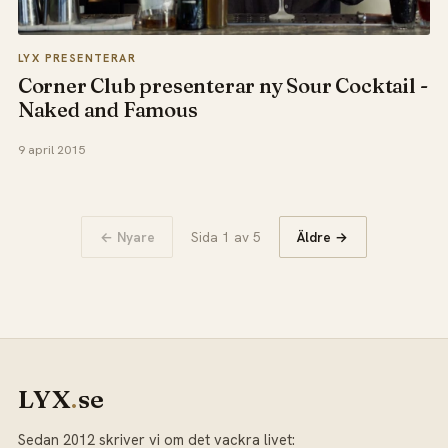
LYX PRESENTERAR
Corner Club presenterar ny Sour Cocktail -
Naked and Famous
9 april 2015
← Nyare
Sida 1 av 5
Äldre →
LYX
.
se
Sedan 2012 skriver vi om det vackra livet: