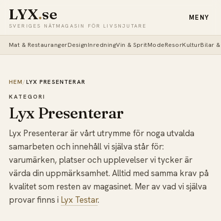
LYX
.
se
MENY
SVERIGES NÄTMAGASIN FÖR LIVSNJUTARE
Mat & Restauranger
Design
Inredning
Vin & Sprit
Mode
Resor
Kultur
Bilar 
HEM
/
LYX PRESENTERAR
KATEGORI
Lyx Presenterar
Lyx Presenterar är vårt utrymme för noga utvalda
samarbeten och innehåll vi själva står för:
varumärken, platser och upplevelser vi tycker är
värda din uppmärksamhet. Alltid med samma krav på
kvalitet som resten av magasinet. Mer av vad vi själva
provar finns i
Lyx Testar
.