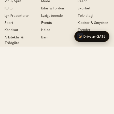
Vin & Sprit
Mode
Resor
Kultur
Bilar & Fordon
Skönhet
Lyx Presenterar
Lyxigt boende
Teknologi
Sport
Events
Klockor & Smycken
Kändisar
Hälsa
Trender
Drivs av GATE
Arkitektur &
Barn
Antikviteter
Trädgård
Lyx Testar
Handväskor
Fotografi
Musik
Intervjuer
Livet
Klubbar & VIP
Krönikor
Tävling
Yachting
Flygplan
Veckan som gick
DIY
Företagande
© 2026 Lyx.se · Sveriges nätmagasin för livsnjutare
Om oss
·
Redaktionen
·
Kontakt
·
RSS