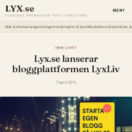
LYX
.
se
MENY
SVERIGES NÄTMAGASIN FÖR LIVSNJUTARE
Mat & Restauranger
Design
Inredning
Vin & Sprit
Mode
Resor
Kultur
Bilar 
HEM
/
LIVET
Lyx.se lanserar
bloggplattformen LyxLiv
7 april 2016