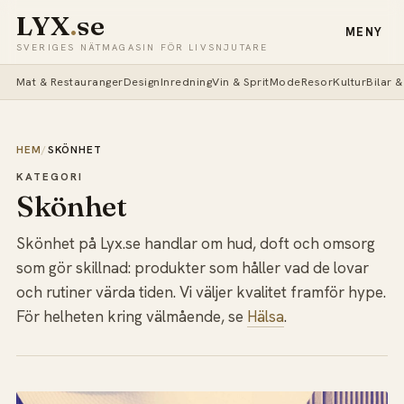
LYX
.
se
MENY
SVERIGES NÄTMAGASIN FÖR LIVSNJUTARE
Mat & Restauranger
Design
Inredning
Vin & Sprit
Mode
Resor
Kultur
Bilar 
HEM
/
SKÖNHET
KATEGORI
Skönhet
Skönhet på Lyx.se handlar om hud, doft och omsorg
som gör skillnad: produkter som håller vad de lovar
och rutiner värda tiden. Vi väljer kvalitet framför hype.
För helheten kring välmående, se
Hälsa
.