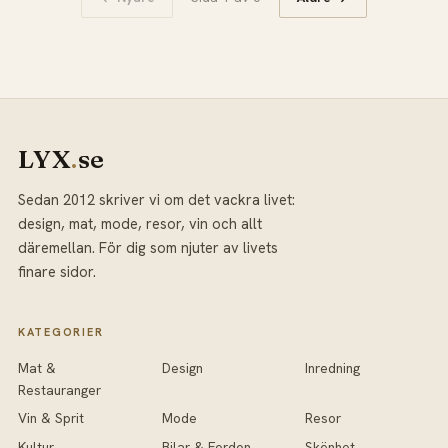
LYX
.
se
Sedan 2012 skriver vi om det vackra livet:
design, mat, mode, resor, vin och allt
däremellan. För dig som njuter av livets
finare sidor.
KATEGORIER
Mat &
Design
Inredning
Restauranger
Vin & Sprit
Mode
Resor
Kultur
Bilar & Fordon
Skönhet