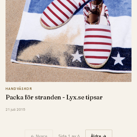
HANDVÄSKOR
Packa för stranden - Lyx.se tipsar
21 juli 2015
← Nyare
Sida 1 av 6
Äldre →