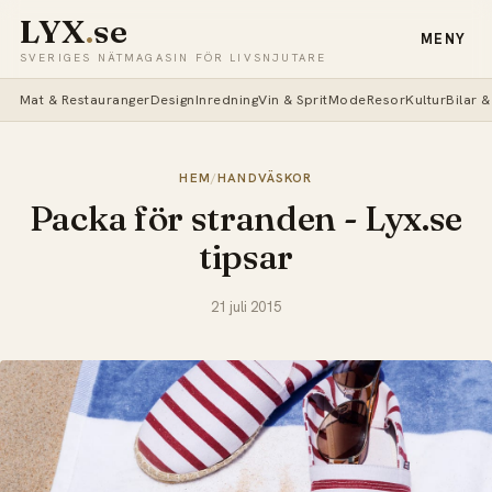
LYX
.
se
MENY
SVERIGES NÄTMAGASIN FÖR LIVSNJUTARE
Mat & Restauranger
Design
Inredning
Vin & Sprit
Mode
Resor
Kultur
Bilar 
HEM
/
HANDVÄSKOR
Packa för stranden - Lyx.se
tipsar
21 juli 2015