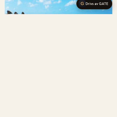
Drivs av GATE
LYXIGT BOENDE
Det bästa av Aruba
26 oktober 2015
LYX
.
se