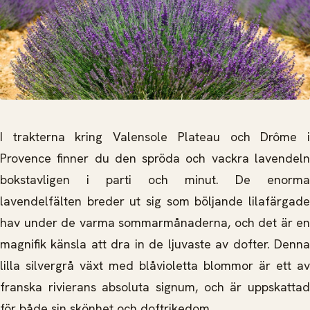
I trakterna kring Valensole Plateau och Drôme i
Provence finner du den spröda och vackra lavendeln
bokstavligen i parti och minut. De enorma
lavendelfälten breder ut sig som böljande lilafärgade
hav under de varma sommarmånaderna, och det är en
magnifik känsla att dra in de ljuvaste av dofter. Denna
lilla silvergrå växt med blåvioletta blommor är ett av
franska rivierans absoluta signum, och är uppskattad
för både sin skönhet och doftrikedom.