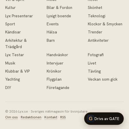
Kultur
Bilar & Fordon
Skönhet
Lyx Presenterar
Lyxigt boende
Teknologi
Sport
Events
Klockor & Smycken
Kändisar
Hälsa
Trender
Arkitektur &
Barn
Antikviteter
Trädgård
Lyx Testar
Handväskor
Fotografi
Musik
Intervjuer
Livet
Klubbar & VIP
Krönikor
Tävling
Yachting
Flygplan
Veckan som gick
DIY
Företagande
© 2026 Lyx.se · Sveriges nätmagasin för livsnjutare
Om oss
·
Redaktionen
·
Kontakt
·
RSS
Drivs av GATE