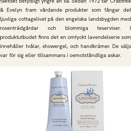
faktiskt betydligt yngre än så. Sedan 1972 tar Crabtree
& Evelyn fram vårdande produkter som fångar det
ljuvliga cottagelivet på den engelska landsbygden med
rosenträdgårdar och blommiga teserviser. I
produktutbudet finns det en omtyckt lavendelserie som
innehåller tvålar, showergel, och handkrämer. De säljs
var för sig eller tillsammans i oemotståndliga askar.