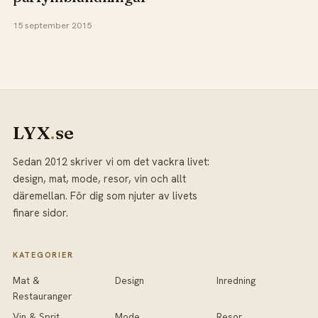
15 september 2015
LYX
.
se
Sedan 2012 skriver vi om det vackra livet:
design, mat, mode, resor, vin och allt
däremellan. För dig som njuter av livets
finare sidor.
KATEGORIER
Mat &
Design
Inredning
Restauranger
Vin & Sprit
Mode
Resor