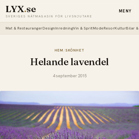
LYX
.
se
MENY
SVERIGES NÄTMAGASIN FÖR LIVSNJUTARE
Mat & Restauranger
Design
Inredning
Vin & Sprit
Mode
Resor
Kultur
Bilar 
HEM
/
SKÖNHET
Helande lavendel
4 september 2015