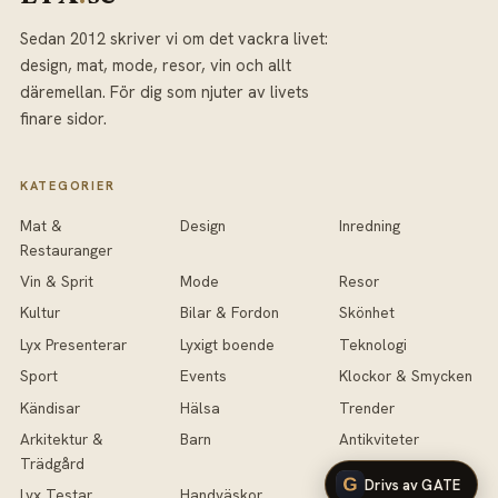
Sedan 2012 skriver vi om det vackra livet:
design, mat, mode, resor, vin och allt
däremellan. För dig som njuter av livets
finare sidor.
KATEGORIER
Mat &
Design
Inredning
Restauranger
Vin & Sprit
Mode
Resor
Kultur
Bilar & Fordon
Skönhet
Lyx Presenterar
Lyxigt boende
Teknologi
Sport
Events
Klockor & Smycken
Kändisar
Hälsa
Trender
Arkitektur &
Barn
Antikviteter
Trädgård
Drivs av GATE
Lyx Testar
Handväskor
Fotografi