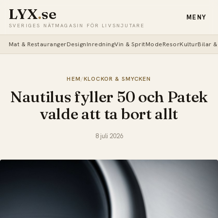
LYX
.
se
MENY
SVERIGES NÄTMAGASIN FÖR LIVSNJUTARE
Mat & Restauranger
Design
Inredning
Vin & Sprit
Mode
Resor
Kultur
Bilar 
HEM
/
KLOCKOR & SMYCKEN
Nautilus fyller 50 och Patek
valde att ta bort allt
8 juli 2026