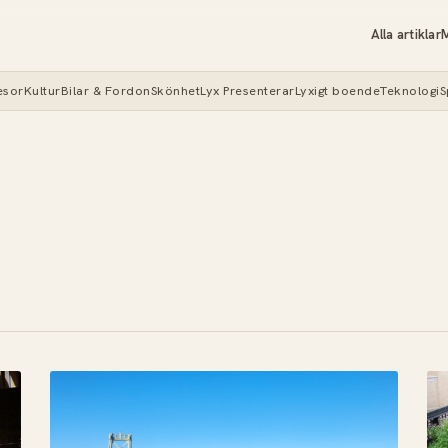
Alla artiklar
M
esor
Kultur
Bilar & Fordon
Skönhet
Lyx Presenterar
Lyxigt boende
Teknologi
S