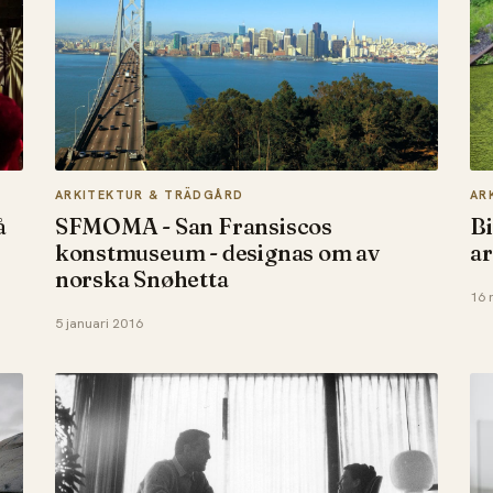
ARKITEKTUR & TRÄDGÅRD
AR
å
SFMOMA - San Fransiscos
Bi
konstmuseum - designas om av
ar
norska Snøhetta
16 
5 januari 2016