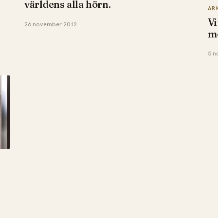
världens alla hörn.
AR
Vi
26 november 2012
m
5 n