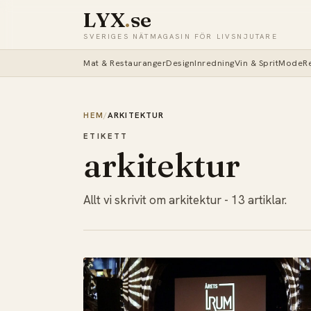
LYX
.
se
SVERIGES NÄTMAGASIN FÖR LIVSNJUTARE
Mat & Restauranger
Design
Inredning
Vin & Sprit
Mode
R
HEM
/
ARKITEKTUR
ETIKETT
arkitektur
Allt vi skrivit om arkitektur - 13 artiklar.