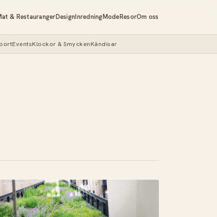
at & Restauranger
Design
Inredning
Mode
Resor
Om oss
port
Events
Klockor & Smycken
Kändisar