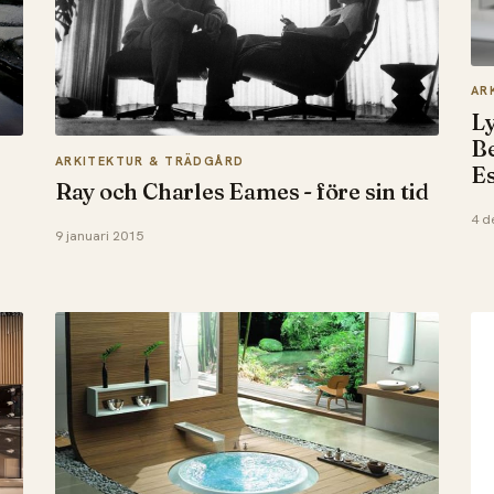
AR
Ly
Be
ARKITEKTUR & TRÄDGÅRD
Es
Ray och Charles Eames - före sin tid
4 d
9 januari 2015