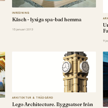
INREDNING
Käsch - lyxiga spa-bad hemma
AR
Un
15 januari 2013
F
9 j
ARKITEKTUR & TRÄDGÅRD
Lego Architecture. Byggsatser från