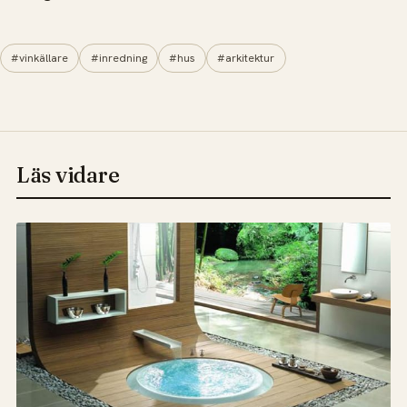
#vinkällare
#inredning
#hus
#arkitektur
Läs vidare