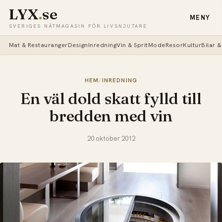
LYX
.
se
MENY
SVERIGES NÄTMAGASIN FÖR LIVSNJUTARE
Mat & Restauranger
Design
Inredning
Vin & Sprit
Mode
Resor
Kultur
Bilar 
HEM
/
INREDNING
En väl dold skatt fylld till
bredden med vin
20 oktober 2012