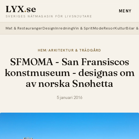
LYX
.
se
MENY
SVERIGES NÄTMAGASIN FÖR LIVSNJUTARE
Mat & Restauranger
Design
Inredning
Vin & Sprit
Mode
Resor
Kultur
Bilar 
HEM
/
ARKITEKTUR & TRÄDGÅRD
SFMOMA - San Fransiscos
konstmuseum - designas om
av norska Snøhetta
5 januari 2016