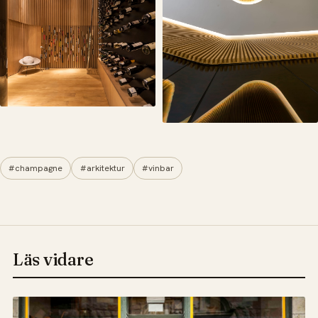
#champagne
#arkitektur
#vinbar
Läs vidare