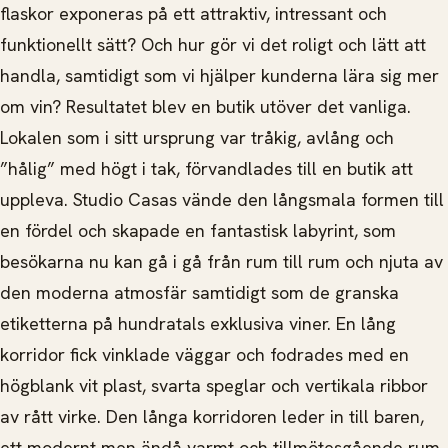
flaskor exponeras på ett attraktiv, intressant och
funktionellt sätt? Och hur gör vi det roligt och lätt att
handla, samtidigt som vi hjälper kunderna lära sig mer
om vin? Resultatet blev en butik utöver det vanliga.
Lokalen som i sitt ursprung var tråkig, avlång och
”hålig” med högt i tak, förvandlades till en butik att
uppleva. Studio Casas vände den långsmala formen till
en fördel och skapade en fantastisk labyrint, som
besökarna nu kan gå i gå från rum till rum och njuta av
den moderna atmosfär samtidigt som de granska
etiketterna på hundratals exklusiva viner. En lång
korridor fick vinklade väggar och fodrades med en
högblank vit plast, svarta speglar och vertikala ribbor
av rått virke. Den långa korridoren leder in till baren,
ett modernt men ändå varmt och tillmötesgående rum,