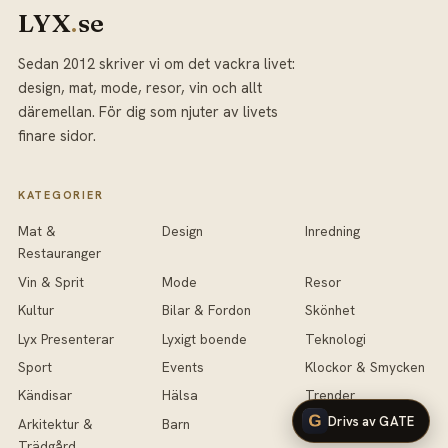
LYX
.
se
Sedan 2012 skriver vi om det vackra livet:
design, mat, mode, resor, vin och allt
däremellan. För dig som njuter av livets
finare sidor.
KATEGORIER
Mat &
Design
Inredning
Restauranger
Vin & Sprit
Mode
Resor
Kultur
Bilar & Fordon
Skönhet
Lyx Presenterar
Lyxigt boende
Teknologi
Sport
Events
Klockor & Smycken
Kändisar
Hälsa
Trender
Drivs av GATE
Arkitektur &
Barn
Antikviteter
Trädgård