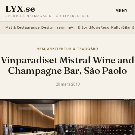
LYX
.
se
MENY
SVERIGES NÄTMAGASIN FÖR LIVSNJUTARE
Mat & Restauranger
Design
Inredning
Vin & Sprit
Mode
Resor
Kultur
Bilar 
HEM
/
ARKITEKTUR & TRÄDGÅRD
Vinparadiset Mistral Wine and
Champagne Bar, São Paolo
20 mars 2013