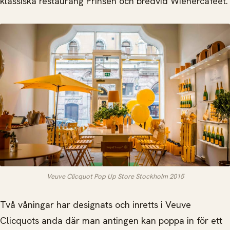
klassiska restaurang Prinsen och bredvid Wienercaféet.
Veuve Clicquot Pop Up Store Stockholm 2015
Två våningar har designats och inretts i Veuve
Clicquots anda där man antingen kan poppa in för ett