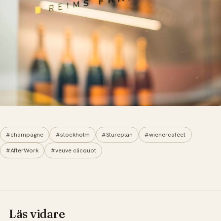
#champagne
#stockholm
#Stureplan
#wienercaféet
#AfterWork
#veuve clicquot
Läs vidare