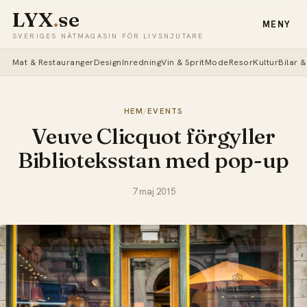
LYX
.
se
MENY
SVERIGES NÄTMAGASIN FÖR LIVSNJUTARE
Mat & Restauranger
Design
Inredning
Vin & Sprit
Mode
Resor
Kultur
Bilar 
HEM
/
EVENTS
Veuve Clicquot förgyller
Biblioteksstan med pop-up
7 maj 2015