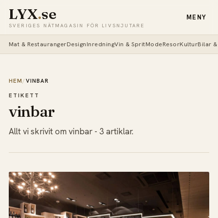
LYX
.
se
MENY
SVERIGES NÄTMAGASIN FÖR LIVSNJUTARE
Mat & Restauranger
Design
Inredning
Vin & Sprit
Mode
Resor
Kultur
Bilar 
HEM
/
VINBAR
ETIKETT
vinbar
Allt vi skrivit om vinbar - 3 artiklar.