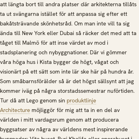
att längta bort till andra platser där arkitekterna tillåts
ta ut svängarna istället för att anpassa sig efter ett
bakåtsträvande skönhetsråd. Om man inte vill ta sig
ända till New York eller Dubai så räcker det med att ta
tåget till Malmö för att inse värdet av mod i
stadsplanering och nybyggnationer. Där vi gömmer
våra höga hus i Kista bygger de högt, vågat och
visionärt på ett sätt som inte lär ske här på hundra år.
Som småbarnsförälder så är det högst sällsynt att jag
kommer iväg på några storstadssemestrar nuförtiden.
Tur då att Lego genom sin
produktlinje
Architecture
möjliggör för mig att ta in en del av
världen i mitt vardagsrum genom att producera
byggsatser av några av världens mest inspirerande
byggnader: Vita huset, Burj Khalifa eller operahuset i