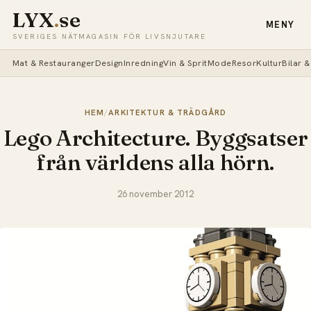
LYX
.
se
MENY
SVERIGES NÄTMAGASIN FÖR LIVSNJUTARE
Mat & Restauranger
Design
Inredning
Vin & Sprit
Mode
Resor
Kultur
Bilar 
HEM
/
ARKITEKTUR & TRÄDGÅRD
Lego Architecture. Byggsatser
från världens alla hörn.
26 november 2012