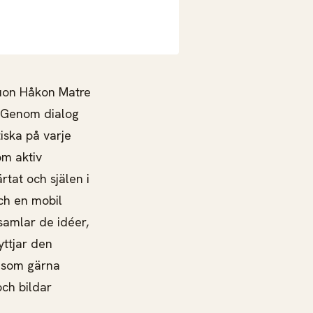
duon Håkon Matre
Genom dialog
iska på varje
om aktiv
tat och själen i
ch en mobil
samlar de idéer,
yttjar den
, som gärna
och bildar