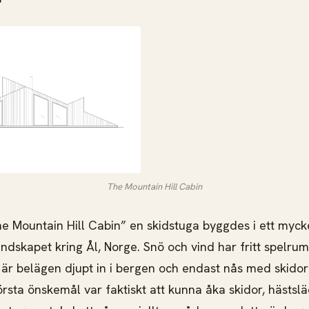
The Mountain Hill Cabin
he Mountain Hill Cabin” en skidstuga byggdes i ett mycke
ndskapet kring Ål, Norge. Snö och vind har fritt spelrum
 är belägen djupt in i bergen och endast nås med skidor
örsta önskemål var faktiskt att kunna åka skidor, hästsl