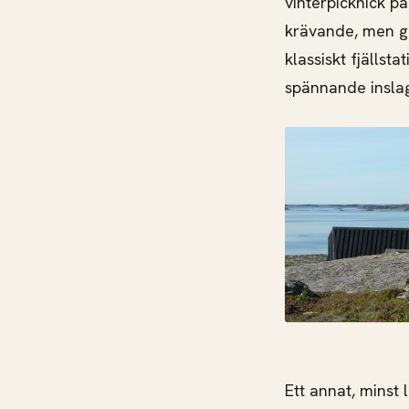
vinterpicknick p
krävande, men ge
klassiskt fjälls
spännande inslag
Ett annat, minst 