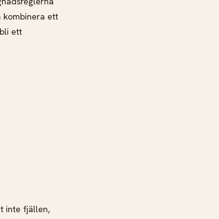
ggnadsreglerna
å kombinera ett
li ett
inte fjällen,