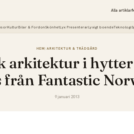
Alla artiklar
M
esor
Kultur
Bilar & Fordon
Skönhet
Lyx Presenterar
Lyxigt boende
Teknologi
S
HEM
/
ARKITEKTUR & TRÄDGÅRD
 arkitektur i hytte
 från Fantastic No
9 januari 2013