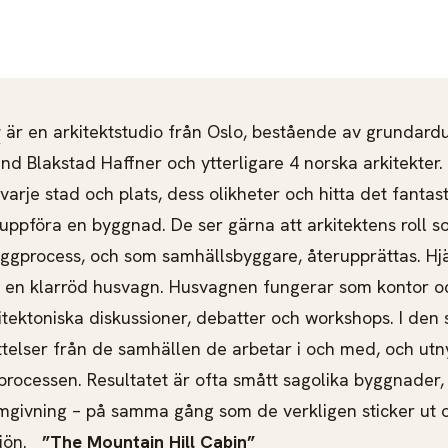
y
är en arkitektstudio från Oslo, bestående av grundar
nd Blakstad Haffner och ytterligare 4 norska arkitekter.
arje stad och plats, dess olikheter och hitta det fantast
ppföra en byggnad. De ser gärna att arkitektens roll s
yggprocess, och som samhällsbyggare, återupprättas. Hjär
 en klarröd husvagn. Husvagnen fungerar som kontor o
itektoniska diskussioner, debatter och workshops. I den 
ttelser från de samhällen de arbetar i och med, och utn
processen. Resultatet är ofta smått sagolika byggnader
 omgivning – på samma gång som de verkligen sticker ut 
ljön.
”The Mountain Hill Cabin”