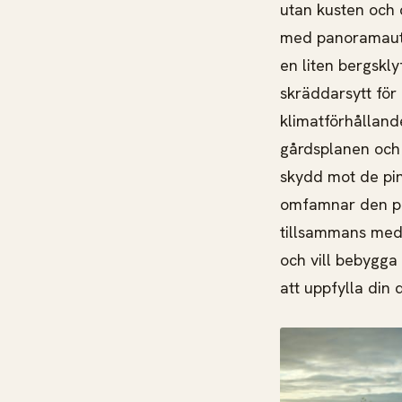
utan kusten och 
med panoramautsi
en liten bergskly
skräddarsytt för
klimatförhålland
gårdsplanen och s
skydd mot de pin
omfamnar den pol
tillsammans med 
och vill bebygga 
att uppfylla 