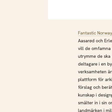
Fantastic Norwa
Aasarød och Erle
vill de omfamna v
utrymme de ska u
deltagare i en b
verksamheten är
plattform för ark
förslag och berä
kunskap i design
smälter in i sin
landmärken i mi