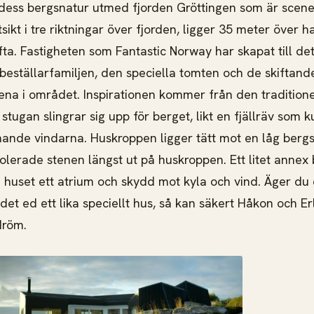
dess bergsnatur utmed fjorden Gröttingen som är scene
kt i tre riktningar över fjorden, ligger 35 meter över h
fta. Fastigheten som Fantastic Norway har skapat till de
 beställarfamiljen, den speciella tomten och de skiftand
ena i området. Inspirationen kommer från den traditione
tugan slingrar sig upp för berget, likt en fjällräv som k
ande vindarna. Huskroppen ligger tätt mot en låg berg
erade stenen längst ut på huskroppen. Ett litet annex 
huset ett atrium och skydd mot kyla och vind. Äger du 
det ed ett lika speciellt hus, så kan säkert Håkon och Er
din dröm.