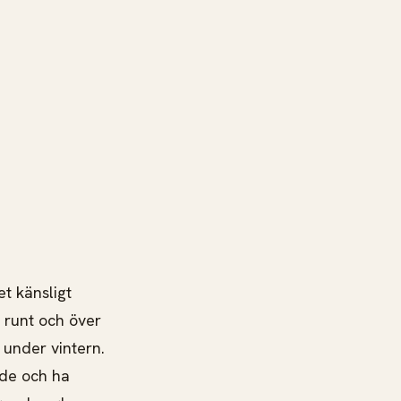
t känsligt
 runt och över
 under vintern.
äde och ha