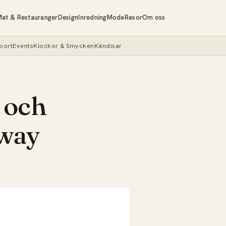
at & Restauranger
Design
Inredning
Mode
Resor
Om oss
port
Events
Klockor & Smycken
Kändisar
r och
rway