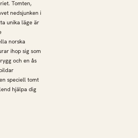
riet. Tomten,
avet nedsjunken i
tta unika läge är
e
lla norska
urar ihop sig som
srygg och en ås
bildar
en speciell tomt
lend hjälpa dig