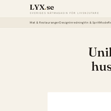
LYX
.
se
SVERIGES NÄTMAGASIN FÖR LIVSNJUTARE
Mat & Restauranger
Design
Inredning
Vin & Sprit
Mode
R
Unik
hus