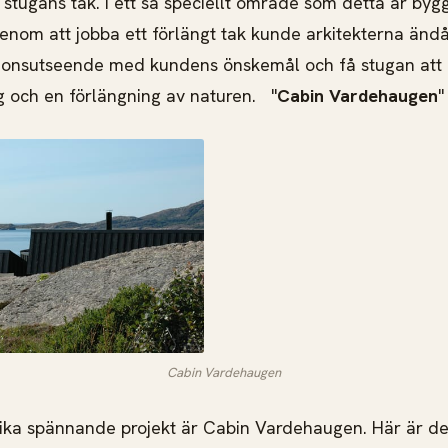
å stugans tak. I ett så speciellt område som detta är by
nom att jobba ett förlängt tak kunde arkitekterna änd
tationsutseende med kundens önskemål och få stugan att b
 och en förlängning av naturen. "
Cabin Vardehaugen
"
Cabin Vardehaugen
lika spännande projekt är Cabin Vardehaugen. Här är det 