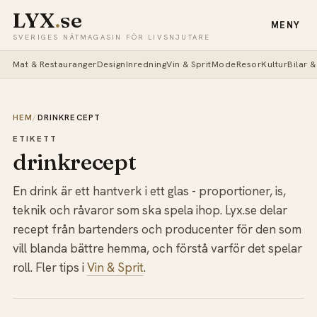
LYX
.
se
MENY
SVERIGES NÄTMAGASIN FÖR LIVSNJUTARE
Mat & Restauranger
Design
Inredning
Vin & Sprit
Mode
Resor
Kultur
Bilar 
HEM
/
DRINKRECEPT
ETIKETT
drinkrecept
En drink är ett hantverk i ett glas - proportioner, is,
teknik och råvaror som ska spela ihop. Lyx.se delar
recept från bartenders och producenter för den som
vill blanda bättre hemma, och förstå varför det spelar
roll. Fler tips i
Vin & Sprit
.