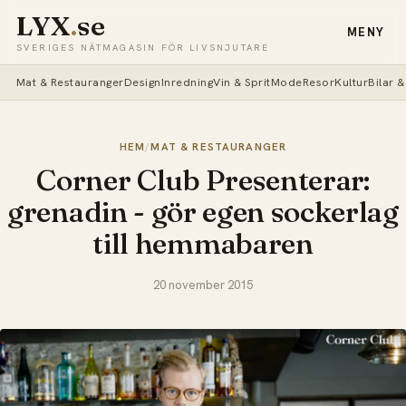
LYX
.
se
MENY
SVERIGES NÄTMAGASIN FÖR LIVSNJUTARE
Mat & Restauranger
Design
Inredning
Vin & Sprit
Mode
Resor
Kultur
Bilar 
HEM
/
MAT & RESTAURANGER
Corner Club Presenterar:
grenadin - gör egen sockerlag
till hemmabaren
20 november 2015