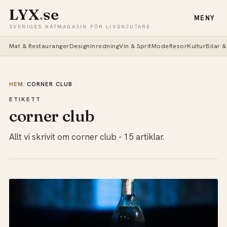
LYX
.
se
MENY
SVERIGES NÄTMAGASIN FÖR LIVSNJUTARE
Mat & Restauranger
Design
Inredning
Vin & Sprit
Mode
Resor
Kultur
Bilar 
HEM
/
CORNER CLUB
ETIKETT
corner club
Allt vi skrivit om corner club - 15 artiklar.