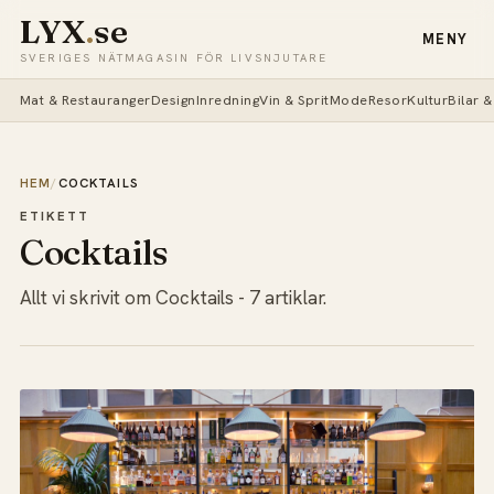
LYX
.
se
MENY
SVERIGES NÄTMAGASIN FÖR LIVSNJUTARE
Mat & Restauranger
Design
Inredning
Vin & Sprit
Mode
Resor
Kultur
Bilar 
HEM
/
COCKTAILS
ETIKETT
Cocktails
Allt vi skrivit om Cocktails - 7 artiklar.