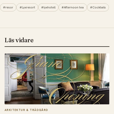
#resor
#Lyxresort
#lyxhotell
#Afternoon tea
#Cocktails
Läs vidare
ARKITEKTUR & TRÄDGÅRD