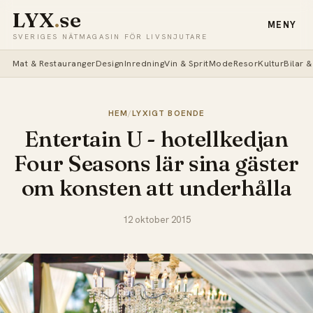
LYX
.
se
MENY
SVERIGES NÄTMAGASIN FÖR LIVSNJUTARE
Mat & Restauranger
Design
Inredning
Vin & Sprit
Mode
Resor
Kultur
Bilar 
HEM
/
LYXIGT BOENDE
Entertain U - hotellkedjan
Four Seasons lär sina gäster
om konsten att underhålla
12 oktober 2015