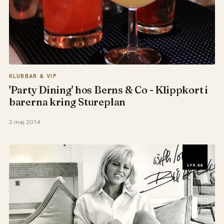
KLUBBAR & VIP
'Party Dining' hos Berns & Co - Klippkort i
barerna kring Stureplan
2 maj 2014