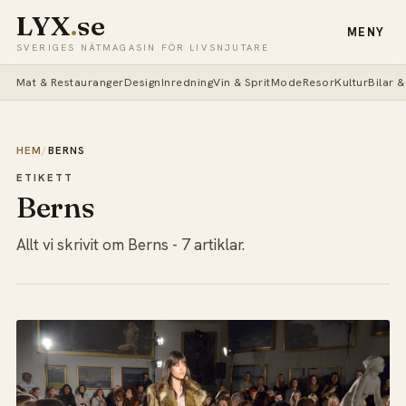
LYX
.
se
MENY
SVERIGES NÄTMAGASIN FÖR LIVSNJUTARE
Mat & Restauranger
Design
Inredning
Vin & Sprit
Mode
Resor
Kultur
Bilar 
HEM
/
BERNS
ETIKETT
Berns
Allt vi skrivit om Berns - 7 artiklar.