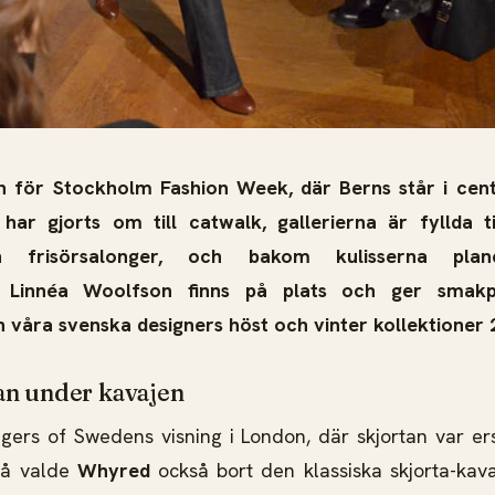
en för Stockholm Fashion Week, där Berns står i cent
har gjorts om till catwalk, gallerierna är fyllda 
 frisörsalonger, och bakom kulisserna plan
. Linnéa Woolfson finns på plats och ger smak
 våra svenska designers höst och vinter kollektioner 
tan under kavajen
gers of Swedens visning i London, där skjortan var er
så valde
Whyred
också bort den klassiska skjorta-kav