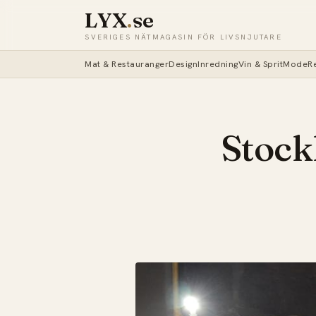
LYX
.
se
SVERIGES NÄTMAGASIN FÖR LIVSNJUTARE
Mat & Restauranger
Design
Inredning
Vin & Sprit
Mode
R
Stock