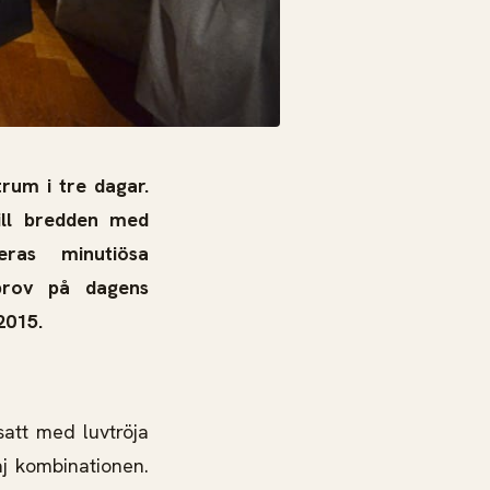
rum i tre dagar.
till bredden med
eras minutiösa
prov på dagens
2015.
satt med luvtröja
aj kombinationen.