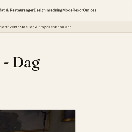
at & Restauranger
Design
Inredning
Mode
Resor
Om oss
port
Events
Klockor & Smycken
Kändisar
 - Dag