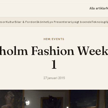
Alla artiklar
M
esor
Kultur
Bilar & Fordon
Skönhet
Lyx Presenterar
Lyxigt boende
Teknologi
S
HEM
/
EVENTS
holm Fashion Week
1
27 januari 2015