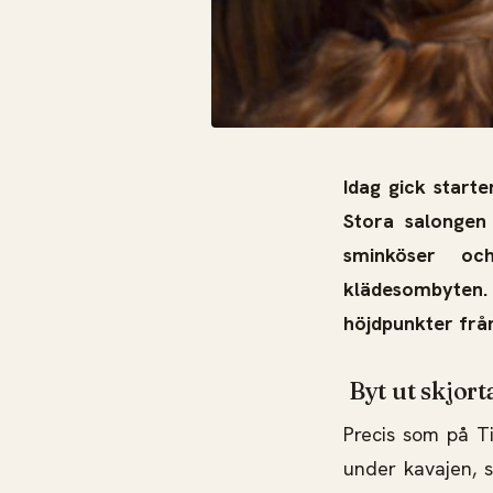
Idag gick start
Stora salongen 
sminköser och
klädesombyten
höjdpunkter från
Byt ut skjor
Precis som på Ti
under kavajen, 