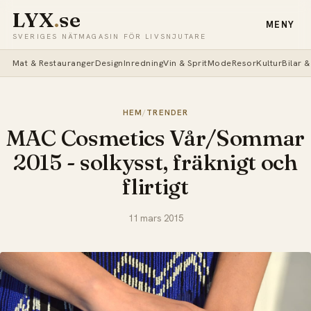
LYX
.
se
MENY
SVERIGES NÄTMAGASIN FÖR LIVSNJUTARE
Mat & Restauranger
Design
Inredning
Vin & Sprit
Mode
Resor
Kultur
Bilar 
HEM
/
TRENDER
MAC Cosmetics Vår/Sommar
2015 - solkysst, fräknigt och
flirtigt
11 mars 2015