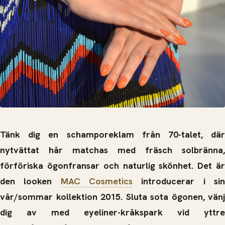
Tänk dig en schamporeklam från 70-talet, där
nytvättat hår matchas med fräsch solbränna,
förföriska ögonfransar och naturlig skönhet. Det är
den looken
MAC Cosmetics
introducerar i si
vår
/sommar kollektion 2015. Sluta sota ögonen, v
änj
dig av med eyeliner-kråkspark vid yttre