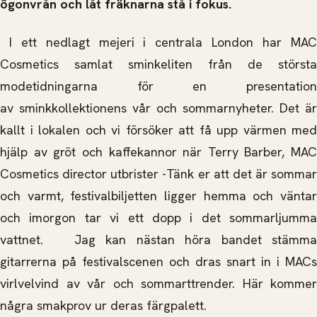
ögonvrån och låt fräknarna stå i fokus.
I ett nedlagt mejeri i centrala London har MAC
Cosmetics samlat sminkeliten från de största
modetidningarna för en presentation
av sminkkollektionens vår och sommarnyheter. Det är
kallt i lokalen och vi försöker att få upp värmen med
hjälp av gröt och kaffekannor när Terry Barber, MAC
Cosmetics director utbrister -Tänk er att det är sommar
och varmt, festivalbiljetten ligger hemma och väntar
och imorgon tar vi ett dopp i det sommarljumma
vattnet. Jag kan nästan höra bandet stämma
gitarrerna på festivalscenen och dras snart in i MACs
virlvelvind av vår och sommarttrender. Här kommer
några smakprov ur deras färgpalett.