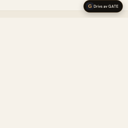
Drivs av GATE
LYX
.
se
Sedan 2012 skriver vi om det vackra livet:
design, mat, mode, resor, vin och allt
däremellan. För dig som njuter av livets
finare sidor.
KATEGORIER
Mat &
Design
Inredning
Restauranger
Vin & Sprit
Mode
Resor
Kultur
Bilar & Fordon
Skönhet
Lyx Presenterar
Lyxigt boende
Teknologi
Sport
Events
Klockor & Smycken