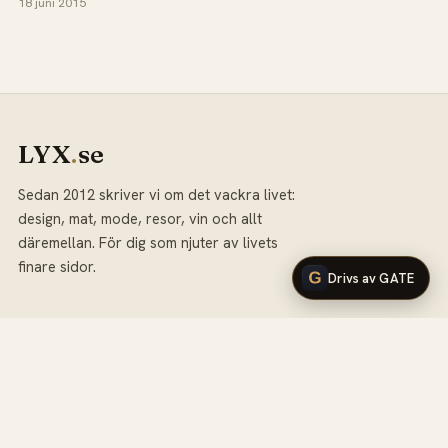
18 juni 2015
LYX
.
se
Sedan 2012 skriver vi om det vackra livet:
design, mat, mode, resor, vin och allt
däremellan. För dig som njuter av livets
finare sidor.
Drivs av GATE
KATEGORIER
Mat &
Design
Inredning
Restauranger
Vin & Sprit
Mode
Resor
Kultur
Bilar & Fordon
Skönhet