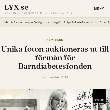
LYX
.
se
MENY
SVERIGES NÄTMAGASIN FÖR LIVSNJUTARE
Mat & Restauranger
Design
Inredning
Vin & Sprit
Mode
Resor
Kultur
Bilar 
HEM
/
BARN
Unika foton auktioneras ut till
förmån för
Barndiabetesfonden
7 november 2013