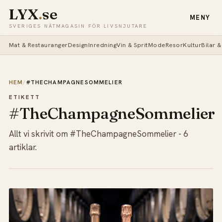
LYX
.
se
MENY
SVERIGES NÄTMAGASIN FÖR LIVSNJUTARE
Mat & Restauranger
Design
Inredning
Vin & Sprit
Mode
Resor
Kultur
Bilar 
HEM
/
#THECHAMPAGNESOMMELIER
ETIKETT
#TheChampagneSommelier
Allt vi skrivit om #TheChampagneSommelier - 6
artiklar.