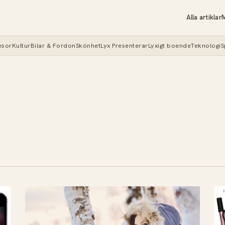
Alla artiklar
M
esor
Kultur
Bilar & Fordon
Skönhet
Lyx Presenterar
Lyxigt boende
Teknologi
S