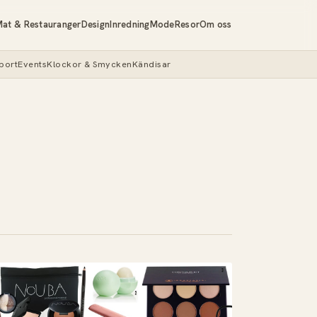
at & Restauranger
Design
Inredning
Mode
Resor
Om oss
port
Events
Klockor & Smycken
Kändisar