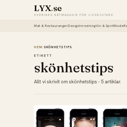
LYX
.
se
SVERIGES NÄTMAGASIN FÖR LIVSNJUTARE
Mat & Restauranger
Design
Inredning
Vin & Sprit
Mode
R
HEM
/
SKÖNHETSTIPS
ETIKETT
skönhetstips
Allt vi skrivit om skönhetstips - 5 artiklar.