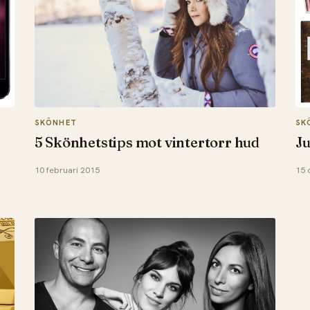
SKÖNHET
SK
n
5 Skönhetstips mot vintertorr hud
Ju
10 februari 2015
15 