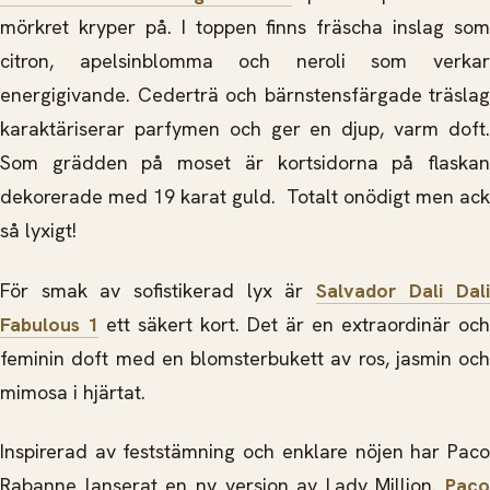
mörkret kryper på. I toppen finns fräscha inslag som
citron, apelsinblomma och neroli som verkar
energigivande. Cederträ och bärnstensfärgade träslag
karaktäriserar parfymen och ger en djup, varm doft.
Som grädden på moset är kortsidorna på flaskan
dekorerade med 19 karat guld. Totalt onödigt men ack
så lyxigt!
För smak av sofistikerad lyx är
Salvador Dali Dali
Fabulous 1
ett säkert kort. Det är en extraordinär och
feminin doft med en blomsterbukett av ros, jasmin och
mimosa i hjärtat.
Inspirerad av feststämning och enklare nöjen har Paco
Rabanne lanserat en ny version av Lady Million.
Paco