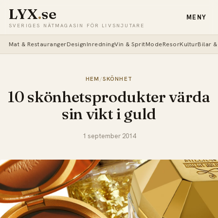
LYX
.
se
MENY
SVERIGES NÄTMAGASIN FÖR LIVSNJUTARE
Mat & Restauranger
Design
Inredning
Vin & Sprit
Mode
Resor
Kultur
Bilar 
HEM
/
SKÖNHET
10 skönhetsprodukter värda
sin vikt i guld
1 september 2014