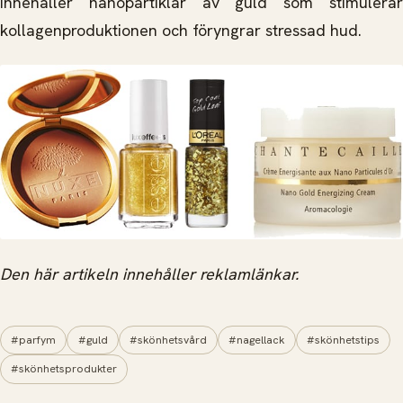
innehåller nanopartiklar av guld som stimulerar
kollagenproduktionen och föryngrar stressad hud.
Den här artikeln innehåller reklamlänkar.
#parfym
#guld
#skönhetsvård
#nagellack
#skönhetstips
#skönhetsprodukter