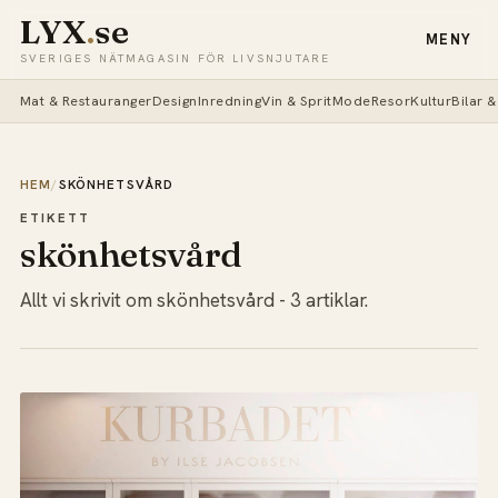
LYX
.
se
MENY
SVERIGES NÄTMAGASIN FÖR LIVSNJUTARE
Mat & Restauranger
Design
Inredning
Vin & Sprit
Mode
Resor
Kultur
Bilar 
HEM
/
SKÖNHETSVÅRD
ETIKETT
skönhetsvård
Allt vi skrivit om skönhetsvård - 3 artiklar.