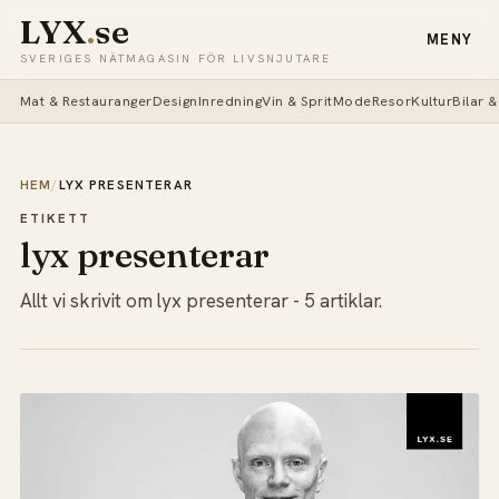
LYX
.
se
MENY
SVERIGES NÄTMAGASIN FÖR LIVSNJUTARE
Mat & Restauranger
Design
Inredning
Vin & Sprit
Mode
Resor
Kultur
Bilar 
HEM
/
LYX PRESENTERAR
ETIKETT
lyx presenterar
Allt vi skrivit om lyx presenterar - 5 artiklar.