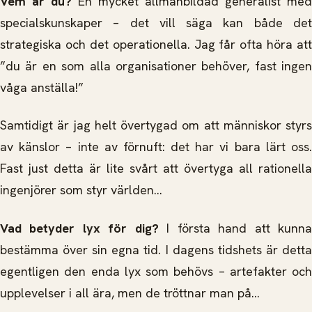
Vem är du?
En mycket allmänbildad generalist med
specialskunskaper – det vill säga kan både det
strategiska och det operationella. Jag får ofta höra att
”du är en som alla organisationer behöver, fast ingen
våga anställa!”
Samtidigt är jag helt övertygad om att människor styrs
av känslor – inte av förnuft: det har vi bara lärt oss.
Fast just detta är lite svårt att övertyga all rationella
ingenjörer som styr världen…
Vad betyder lyx för dig?
I första hand att kunn
bestämma över sin egna tid. I dagens tidshets är detta
egentligen den enda lyx som behövs – artefakter och
upplevelser i all ära, men de tröttnar man på…