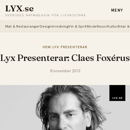
LYX
.
se
MENY
SVERIGES NÄTMAGASIN FÖR LIVSNJUTARE
Mat & Restauranger
Design
Inredning
Vin & Sprit
Mode
Resor
Kultur
Bilar 
HEM
/
LYX PRESENTERAR
Lyx Presenterar: Claes Foxérus
8 november 2013