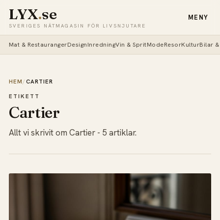
LYX
.
se
MENY
SVERIGES NÄTMAGASIN FÖR LIVSNJUTARE
Mat & Restauranger
Design
Inredning
Vin & Sprit
Mode
Resor
Kultur
Bilar 
HEM
/
CARTIER
ETIKETT
Cartier
Allt vi skrivit om Cartier - 5 artiklar.