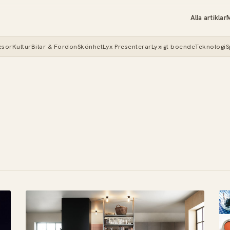
Alla artiklar
M
esor
Kultur
Bilar & Fordon
Skönhet
Lyx Presenterar
Lyxigt boende
Teknologi
S