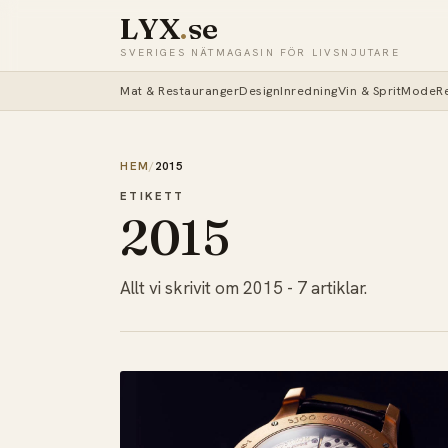
LYX
.
se
SVERIGES NÄTMAGASIN FÖR LIVSNJUTARE
Mat & Restauranger
Design
Inredning
Vin & Sprit
Mode
R
HEM
/
2015
ETIKETT
2015
Allt vi skrivit om 2015 - 7 artiklar.