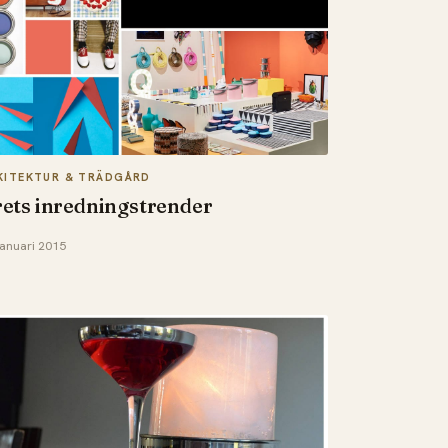
KITEKTUR & TRÄDGÅRD
ets inredningstrender
januari 2015