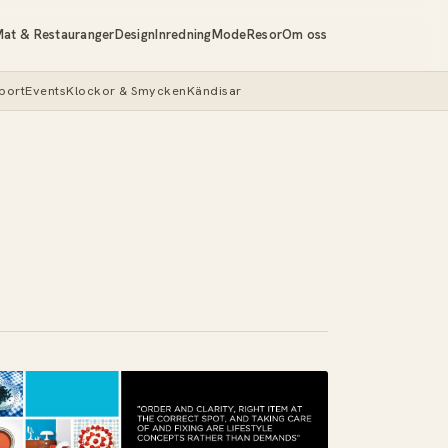
at & Restauranger
Design
Inredning
Mode
Resor
Om oss
port
Events
Klockor & Smycken
Kändisar