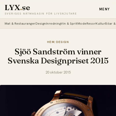
LYX
.
se
MENY
SVERIGES NÄTMAGASIN FÖR LIVSNJUTARE
Mat & Restauranger
Design
Inredning
Vin & Sprit
Mode
Resor
Kultur
Bilar 
HEM
/
DESIGN
Sjöö Sandström vinner
Svenska Designpriset 2015
20 oktober 2015