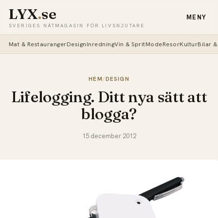
LYX
.
se
MENY
SVERIGES NÄTMAGASIN FÖR LIVSNJUTARE
Mat & Restauranger
Design
Inredning
Vin & Sprit
Mode
Resor
Kultur
Bilar 
HEM
/
DESIGN
Lifelogging. Ditt nya sätt att
blogga?
15 december 2012