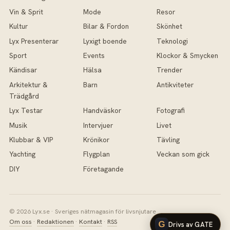
Vin & Sprit
Mode
Resor
Kultur
Bilar & Fordon
Skönhet
Lyx Presenterar
Lyxigt boende
Teknologi
Sport
Events
Klockor & Smycken
Kändisar
Hälsa
Trender
Arkitektur &
Barn
Antikviteter
Trädgård
Lyx Testar
Handväskor
Fotografi
Musik
Intervjuer
Livet
Klubbar & VIP
Krönikor
Tävling
Yachting
Flygplan
Veckan som gick
DIY
Företagande
© 2026 Lyx.se · Sveriges nätmagasin för livsnjutare
Om oss
·
Redaktionen
·
Kontakt
·
RSS
Drivs av GATE