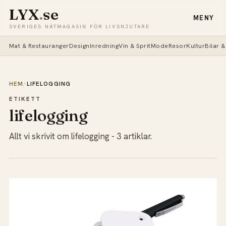
LYX
.
se
MENY
SVERIGES NÄTMAGASIN FÖR LIVSNJUTARE
Mat & Restauranger
Design
Inredning
Vin & Sprit
Mode
Resor
Kultur
Bilar 
HEM
/
LIFELOGGING
ETIKETT
lifelogging
Allt vi skrivit om lifelogging - 3 artiklar.