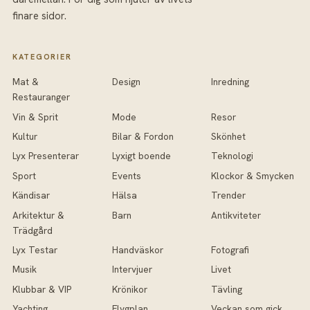
finare sidor.
KATEGORIER
Mat &
Design
Inredning
Restauranger
Vin & Sprit
Mode
Resor
Kultur
Bilar & Fordon
Skönhet
Lyx Presenterar
Lyxigt boende
Teknologi
Sport
Events
Klockor & Smycken
Kändisar
Hälsa
Trender
Arkitektur &
Barn
Antikviteter
Trädgård
Lyx Testar
Handväskor
Fotografi
Musik
Intervjuer
Livet
Klubbar & VIP
Krönikor
Tävling
Yachting
Flygplan
Veckan som gick