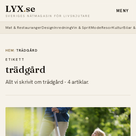
LYX
.
se
MENY
SVERIGES NÄTMAGASIN FÖR LIVSNJUTARE
Mat & Restauranger
Design
Inredning
Vin & Sprit
Mode
Resor
Kultur
Bilar 
HEM
/
TRÄDGÅRD
ETIKETT
trädgård
Allt vi skrivit om trädgård - 4 artiklar.