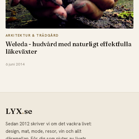
ARKITEKTUR & TRÄDGÅRD
Weleda - hudvård med naturligt effektfulla
läkeväxter
6 juni 2014
LYX
.
se
Sedan 2012 skriver vi om det vackra livet:
design, mat, mode, resor, vin och allt
däremellan. För dig som njuter av livets