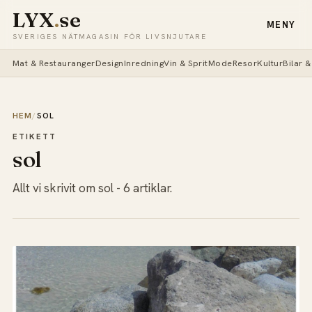
LYX
.
se
MENY
SVERIGES NÄTMAGASIN FÖR LIVSNJUTARE
Mat & Restauranger
Design
Inredning
Vin & Sprit
Mode
Resor
Kultur
Bilar 
HEM
/
SOL
ETIKETT
sol
Allt vi skrivit om sol - 6 artiklar.