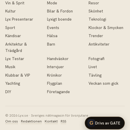
Vin & Sprit
Mode
Resor
Kultur
Bilar & Fordon
Skönhet
Lyx Presenterar
Lyxigt boende
Teknologi
Sport
Events
Klockor & Smycken
Kändisar
Hälsa
Trender
Arkitektur &
Barn
Antikviteter
Trädgård
Lyx Testar
Handväskor
Fotografi
Musik
Intervjuer
Livet
Klubbar & VIP
Krönikor
Tävling
Yachting
Flygplan
Veckan som gick
DIY
Företagande
© 2026 Lyx.se · Sveriges nätmagasin för livsnjutare
Om oss
·
Redaktionen
·
Kontakt
·
RSS
Drivs av GATE