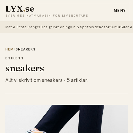
LYX
.
se
MENY
SVERIGES NÄTMAGASIN FÖR LIVSNJUTARE
Mat & Restauranger
Design
Inredning
Vin & Sprit
Mode
Resor
Kultur
Bilar 
HEM
/
SNEAKERS
ETIKETT
sneakers
Allt vi skrivit om sneakers - 5 artiklar.