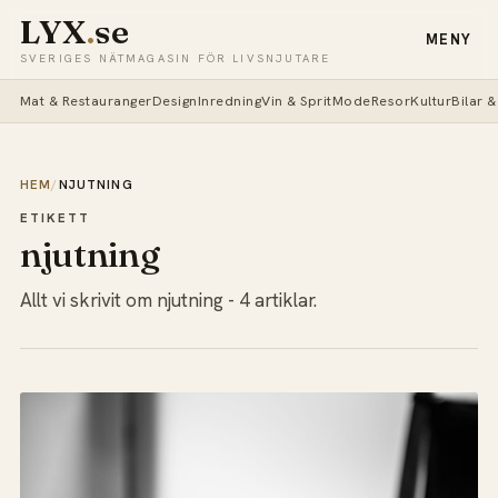
LYX
.
se
MENY
SVERIGES NÄTMAGASIN FÖR LIVSNJUTARE
Mat & Restauranger
Design
Inredning
Vin & Sprit
Mode
Resor
Kultur
Bilar 
HEM
/
NJUTNING
ETIKETT
njutning
Allt vi skrivit om njutning - 4 artiklar.