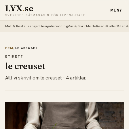
LYX
.
se
MENY
SVERIGES NÄTMAGASIN FÖR LIVSNJUTARE
Mat & Restauranger
Design
Inredning
Vin & Sprit
Mode
Resor
Kultur
Bilar 
HEM
/
LE CREUSET
ETIKETT
le creuset
Allt vi skrivit om le creuset - 4 artiklar.